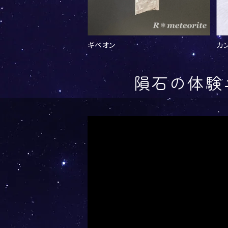
ギベオン
カ
隕石の体験