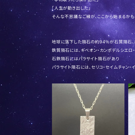
「人生が動き出した」
そんな不思議なご縁が、ここから始まるかも
地球に落下した隕石の約94％が石質隕石、
鉄質隕石には、ギベオン・カンポデルシエロ
石鉄隕石にはパラサイト隕石があり
パラサイト隕石には、セリコ・セイムチャン・