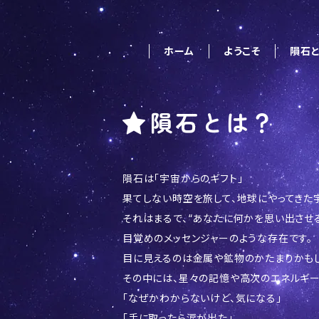
ホーム
ようこそ
隕石と
隕石とは？
隕石は「宇宙からのギフト」
果てしない時空を旅して、地球にやってきた
それはまるで、“あなたに何かを思い出させ
目覚めのメッセンジャーのような存在です。
目に見えるのは金属や鉱物のかたまりかも
その中には、星々の記憶や高次のエネルギー
「なぜかわからないけど、気になる」
「手に取ったら涙が出た」