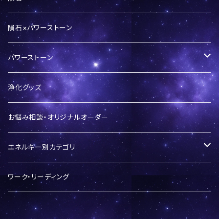
テオグラス】
隕石パウダー
隕石×パワーストーン
ギベオン
パワーストーン
ペンダントトップ
パラサイト隕石
バースデーシリーズ
浄化グッズ
リング
セリコ
カンポデルシエロ
LOVEシリーズ
お悩み相談・オリジナルオーダー
セイムチャン
開運ブレスレット
エネルギー別カテゴリ
イミラック
神社シリーズ
開運・運気アップ
ワーク・リーディング
エスケル
ブレスレット
仕事運・自己成長