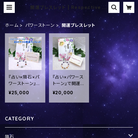
開運ブレスレット | Respective st
ones
ホーム
パワーストーン
開運ブレスレット
『占い×隕石×パ
『占い×パワース
ワーストーン』で
トーン』で開運ブ
開運ブレスレッ
レスレット！！姓
¥25,000
¥20,000
ト！！姓名判断＆
名判断＆誕生日
誕生日占いより
占いよりパワー
パワーストーン
ストーンセラピ
セラピストがあ
ストがあなただ
CATEGORY
なただけのブレ
けのブレスレット
スレットを作製
を作製いたしま
いたします！【メ
す！／ura-st
隕石