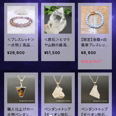
s-190
＜ブレスレット＞
＜原石＞ヒマラ
【限定】金龍×白
一点物♪高品質
ヤ山脈の最高品
翡翠ブレスレット
✧【統合】陰と陽
質水晶★マニハ
(仕事運・金運・
¥28,800
¥51,500
¥8,800
がひとつになっ
ール産水晶クラ
成功・繁栄)(8m
た希少石✧アメ
スター／oki-16
m・16cm)／1ten
SOLD OUT
トリン(10mm・17
5
-142
cm)／1ten-143
職人仕上げの一
ペンダントトップ
ペンダントトップ
点物ペンダント
【ギベオン隕石】
【ギベオン隕石】