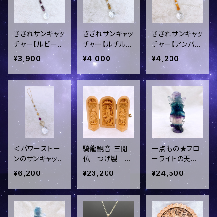
さざれサンキャッ
さざれサンキャッ
さざれサンキャッ
チャー【ルビー】
チャー【ルチルク
チャー【アンバ
ショートタイプ♪
ォーツ】ショート
ー】ショートタイ
¥3,900
¥4,000
¥4,200
車や小窓、デス
タイプ♪車や小
プ♪車や小窓、
ク周りに／sun-
窓、デスク周りに
デスク周りに／s
40
／sun-38
un-32
＜パワーストー
騎龍観音 三開
一点もの★フロ
ンのサンキャッチ
仏｜つげ製｜厨
ーライトの天使
ャー＞【金運アッ
子入り木彫り仏
さん(パープル＆
¥6,200
¥23,200
¥24,500
プ＆商売繁盛】
像／oki-171
グリーン)｜癒
／sun-6
し・集中・ひらめ
き／oki-169