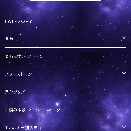
CATEGORY
隕石
隕石パウダー
隕石×パワーストーン
ギベオン
パワーストーン
ペンダントトップ
パラサイト隕石
バースデーシリーズ
浄化グッズ
リング
セリコ
カンポデルシエロ
LOVEシリーズ
お悩み相談・オリジナルオーダー
セイムチャン
開運ブレスレット
エネルギー別カテゴリ