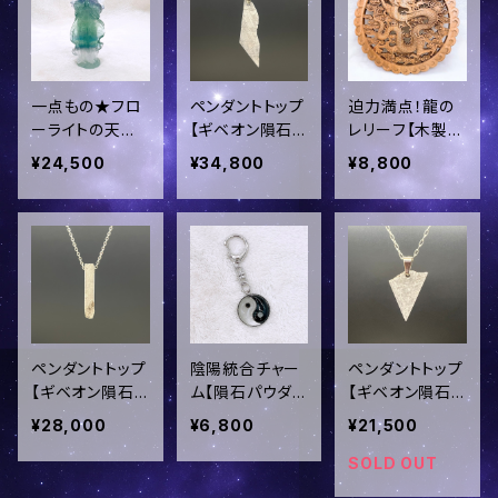
一点もの★フロ
ペンダントトップ
迫力満点！龍の
ーライトの天使
【ギベオン隕石】
レリーフ【木製】
さん(グリーン
(レア✧片面オー
／oki-167
¥24,500
¥34,800
¥8,800
系)｜癒し・集
ル表皮) ＜ステ
中・ひらめき／o
ンレス製チェー
ki-168
ンor革紐セット
＞ins-191
ペンダントトップ
陰陽統合チャー
ペンダントトップ
【ギベオン隕石】
ム【隕石パウダ
【ギベオン隕石】
(表皮部分あり)
ー×水晶パウダ
(表皮部分あり)
¥28,000
¥6,800
¥21,500
スティック型 ＜
ー】／ins-189
＜ステンレス製
ステンレス製チ
チェーンor革紐
SOLD OUT
ェーンセット＞in
セット＞ins-188