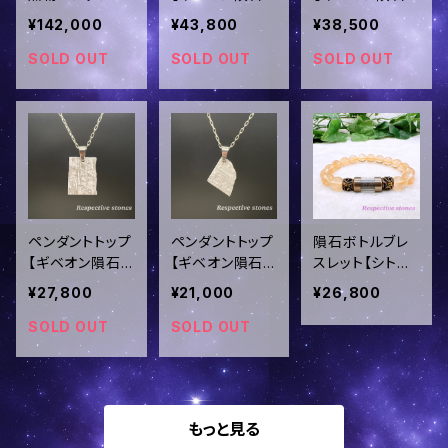
トップ！超希少★
(レア✧片面オー
(表皮部分あり)
¥142,000
¥43,800
¥38,500
パラサイト隕石
ル表皮) ＜ステ
＜ステンレス製
の中でも最も美
ンレス製チェー
チェーンor革紐
SOLD OUT
SOLD OUT
SOLD OUT
しいと呼ばれる
ンor革紐セット
セット＞ins-185
【エスケル隕石】
＞ins-186
＜ステンレス製
チェーンor革ひ
もセット＞ins-1
87
ペンダントトップ
ペンダントトップ
隕石ボトルブレ
【ギベオン隕石】
【ギベオン隕石】
スレット【シトリ
(表皮部分あり)
(表皮部分あり)
ン】金運・商売繁
¥27,800
¥21,000
¥26,800
＜ステンレス製
＜ステンレス製
盛・希望・11月の
チェーンor革紐
チェーンor革紐
誕生石／ins-14
SOLD OUT
SOLD OUT
セット＞ins-184
セット＞ins-183
もっと見る