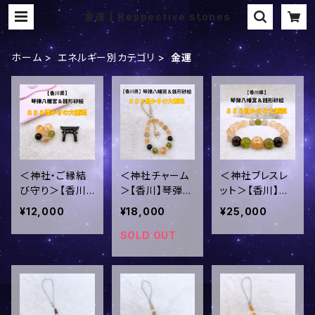
金運 | Respective stones
ホーム
エネルギー別カテゴリ
金運
＜神社・ご縁結
＜神社チャーム
＜神社ブレスレ
び守り＞【香川】
＞【香川】琴弾八
ット＞【香川】琴
琴弾八幡宮＆寛
幡宮＆寛永通宝
弾八幡宮＆寛永
¥12,000
¥18,000
¥25,000
永通宝★８８８
★８８８豊かさの
通宝★８８８豊
豊かさの大循環
大循環★／jin-1
かさの大循環★
SOLD OUT
★／jin-12
1
／jin-10