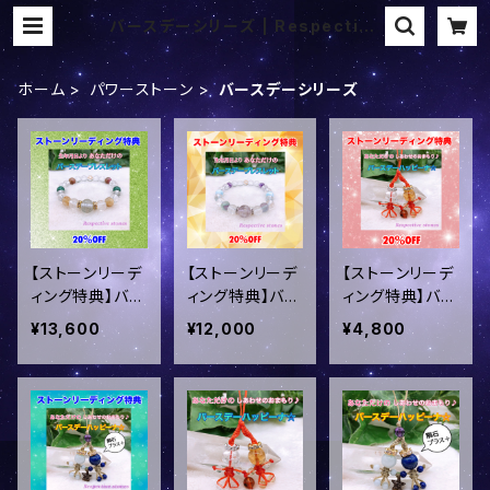
バースデーシリーズ | Respective
stones
ホーム
パワーストーン
バースデーシリーズ
【ストーンリーデ
【ストーンリーデ
【ストーンリーデ
ィング特典】バー
ィング特典】バー
ィング特典】バー
スデーブレスレッ
スデーブレスレッ
スデーハッピー
¥13,600
¥12,000
¥4,800
ト(メテオグラス
ト(スーパーセブ
ナ☆20％OFF
タイプ)20％OF
ンタイプ)20％O
F
FF