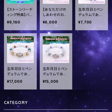
【ストーンリーデ
【あなただけの
生年月日とペン
ィング特典】バー
しあわせのおま
デュラムであな
スデーハッピー
もり♪バースデ
ただけのしあわ
¥6,160
¥6,000
¥7,700
ナ☆隕石プラス
ーハッピーナ☆】
せのおまもり♪
｜20％OFF
生年月日から誕
【バースデーハッ
生石・運命色・数
ピーナ☆隕石プ
秘守護石を導き
ラス＋】誕生石・
出し、作製いたし
運命色・数秘守
ます！！／hw-99
護石を導き出し、
作製いたしま
す！！(隕石パウダ
ービーズ付)／h
生年月日とペン
生年月日とペン
w-100
デュラムであな
デュラムであな
だけの【バース
だけの【バース
¥17,000
¥15,000
デーブレスレッ
デーブレスレッ
ト】(メテオグラス
ト】(スーパーセ
タイプ)誕生石・
ブンタイプ)誕生
運命色の石・数
石・運命色の石・
CATEGORY
秘守護石を導き
数秘守護石を導
出し、作製いたし
き出し、作製いた