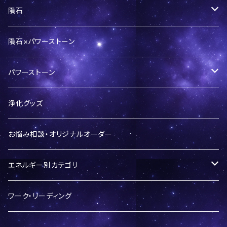
ます！！／bd-mg
します！！／bd-s
隕石
s
隕石パウダー
隕石×パワーストーン
ギベオン
パワーストーン
ペンダントトップ
パラサイト隕石
バースデーシリーズ
浄化グッズ
リング
セリコ
カンポデルシエロ
LOVEシリーズ
お悩み相談・オリジナルオーダー
セイムチャン
開運ブレスレット
エネルギー別カテゴリ
イミラック
神社シリーズ
開運・運気アップ
ワーク・リーディング
エスケル
ブレスレット
仕事運・自己成長