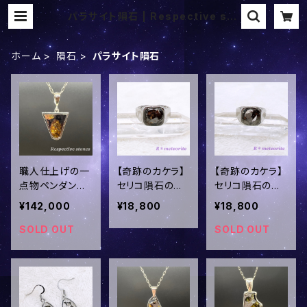
パラサイト隕石 | Respective sto
nes
ホーム
隕石
パラサイト隕石
職人仕上げの一
【奇跡のカケラ】
【奇跡のカケラ】
点物ペンダント
セリコ隕石のシ
セリコ隕石のシ
トップ！超希少★
グネットリング✧
グネットリング✧
¥142,000
¥18,800
¥18,800
パラサイト隕石
眠りから醒めた
眠りから醒めた
の中でも最も美
希少パラサイト
希少パラサイト
SOLD OUT
SOLD OUT
しいと呼ばれる
＜19号／フリー
＜12号／フリー
【エスケル隕石】
＞ins-175
＞ins-174
＜ステンレス製
チェーンor革ひ
もセット＞ins-1