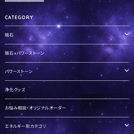
r革紐セット＞in
s-150
CATEGORY
隕石
隕石パウダー
隕石×パワーストーン
ギベオン
パワーストーン
ペンダントトップ
パラサイト隕石
バースデーシリーズ
浄化グッズ
リング
セリコ
カンポデルシエロ
LOVEシリーズ
お悩み相談・オリジナルオーダー
セイムチャン
開運ブレスレット
エネルギー別カテゴリ