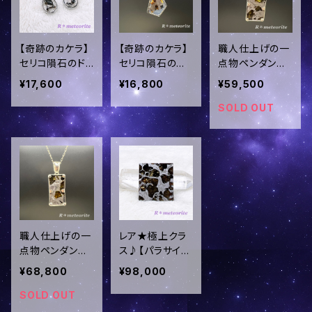
87
【奇跡のカケラ】
【奇跡のカケラ】
職人仕上げの一
セリコ隕石のド
セリコ隕石のペ
点物ペンダント
ロップピアス✧
ンダントトップ✧
トップ【パラサイ
¥17,600
¥16,800
¥59,500
眠りから醒めた
眠りから醒めた
ト隕石(セイムチ
希少パラサイト
希少パラサイト
ャン)】＜ステン
SOLD OUT
＜イヤリングもＯ
＜ステンレス製
レス製チェーンo
Ｋ＞ins-173
チェーンor革紐
r革紐セット＞in
セット＞ins-172
s-151
職人仕上げの一
レア★極上クラ
点物ペンダント
ス♪【パラサイト
トップ【パラサイ
隕石(セイムチャ
¥68,800
¥98,000
ト隕石(セイムチ
ン)】スライスカッ
ャン)】＜ステン
ト／ins-118
SOLD OUT
レス製チェーンo